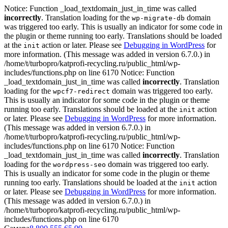
Notice: Function _load_textdomain_just_in_time was called
incorrectly
. Translation loading for the
domain
wp-migrate-db
was triggered too early. This is usually an indicator for some code in
the plugin or theme running too early. Translations should be loaded
at the
action or later. Please see
Debugging in WordPress
for
init
more information. (This message was added in version 6.7.0.) in
/home/t/turbopro/katprofi-recycling.ru/public_html/wp-
includes/functions.php on line 6170 Notice: Function
_load_textdomain_just_in_time was called
incorrectly
. Translation
loading for the
domain was triggered too early.
wpcf7-redirect
This is usually an indicator for some code in the plugin or theme
running too early. Translations should be loaded at the
action
init
or later. Please see
Debugging in WordPress
for more information.
(This message was added in version 6.7.0.) in
/home/t/turbopro/katprofi-recycling.ru/public_html/wp-
includes/functions.php on line 6170 Notice: Function
_load_textdomain_just_in_time was called
incorrectly
. Translation
loading for the
domain was triggered too early.
wordpress-seo
This is usually an indicator for some code in the plugin or theme
running too early. Translations should be loaded at the
action
init
or later. Please see
Debugging in WordPress
for more information.
(This message was added in version 6.7.0.) in
/home/t/turbopro/katprofi-recycling.ru/public_html/wp-
includes/functions.php on line 6170