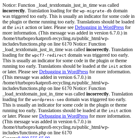
Notice: Function _load_textdomain_just_in_time was called
incorrectly
. Translation loading for the
domain
wp-migrate-db
was triggered too early. This is usually an indicator for some code in
the plugin or theme running too early. Translations should be loaded
at the
action or later. Please see
Debugging in WordPress
for
init
more information. (This message was added in version 6.7.0.) in
/home/t/turbopro/katprofi-recycling.ru/public_html/wp-
includes/functions.php on line 6170 Notice: Function
_load_textdomain_just_in_time was called
incorrectly
. Translation
loading for the
domain was triggered too early.
wpcf7-redirect
This is usually an indicator for some code in the plugin or theme
running too early. Translations should be loaded at the
action
init
or later. Please see
Debugging in WordPress
for more information.
(This message was added in version 6.7.0.) in
/home/t/turbopro/katprofi-recycling.ru/public_html/wp-
includes/functions.php on line 6170 Notice: Function
_load_textdomain_just_in_time was called
incorrectly
. Translation
loading for the
domain was triggered too early.
wordpress-seo
This is usually an indicator for some code in the plugin or theme
running too early. Translations should be loaded at the
action
init
or later. Please see
Debugging in WordPress
for more information.
(This message was added in version 6.7.0.) in
/home/t/turbopro/katprofi-recycling.ru/public_html/wp-
includes/functions.php on line 6170